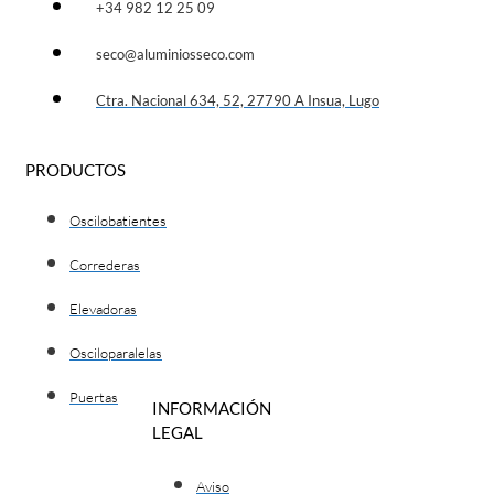
+34 982 12 25 09
seco@aluminiosseco.com
Ctra. Nacional 634, 52, 27790 A Insua, Lugo
PRODUCTOS
Oscilobatientes
Correderas
Elevadoras
Osciloparalelas
Puertas
INFORMACIÓN
LEGAL
Aviso