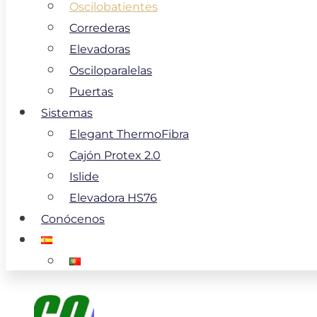
Oscilobatientes
Correderas
Elevadoras
Osciloparalelas
Puertas
Sistemas
Elegant ThermoFibra
Cajón Protex 2.0
Islide
Elevadora HS76
Conócenos