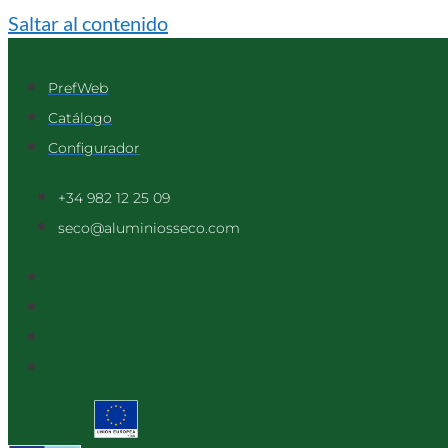
Saltar al contenido
PrefWeb
Catálogo
Configurador
+34 982 12 25 09
seco@aluminiosseco.com